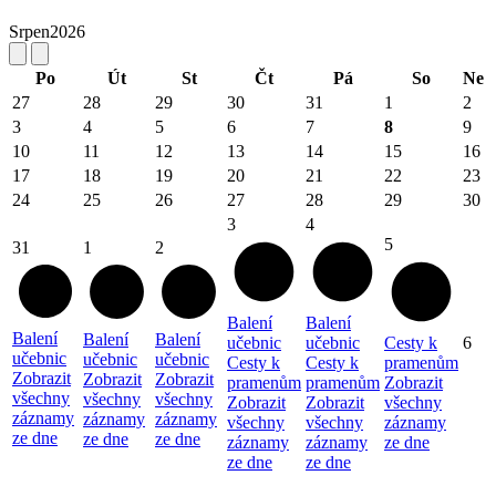
Srpen
2026
Po
Út
St
Čt
Pá
So
Ne
27
28
29
30
31
1
2
3
4
5
6
7
8
9
10
11
12
13
14
15
16
17
18
19
20
21
22
23
24
25
26
27
28
29
30
3
4
5
31
1
2
Balení
Balení
Balení
Balení
Balení
učebnic
učebnic
Cesty k
6
učebnic
učebnic
učebnic
Cesty k
Cesty k
pramenům
Zobrazit
Zobrazit
Zobrazit
pramenům
pramenům
Zobrazit
všechny
všechny
všechny
Zobrazit
Zobrazit
všechny
záznamy
záznamy
záznamy
všechny
všechny
záznamy
ze dne
ze dne
ze dne
záznamy
záznamy
ze dne
ze dne
ze dne