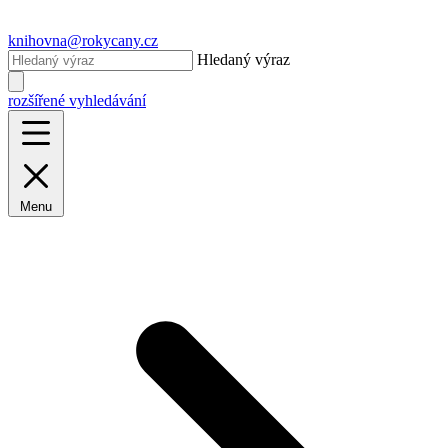
knihovna@rokycany.cz
Hledaný výraz
rozšířené vyhledávání
Menu