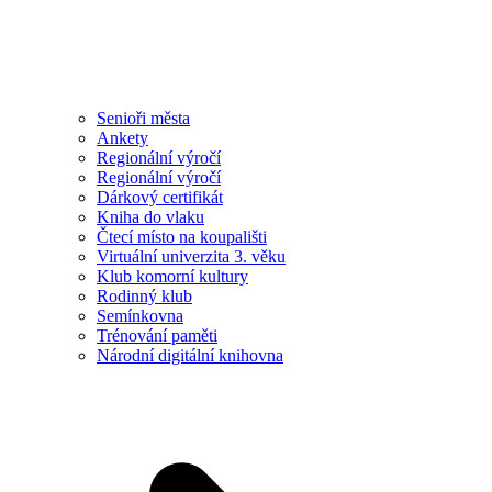
Senioři města
Ankety
Regionální výročí
Regionální výročí
Dárkový certifikát
Kniha do vlaku
Čtecí místo na koupališti
Virtuální univerzita 3. věku
Klub komorní kultury
Rodinný klub
Semínkovna
Trénování paměti
Národní digitální knihovna