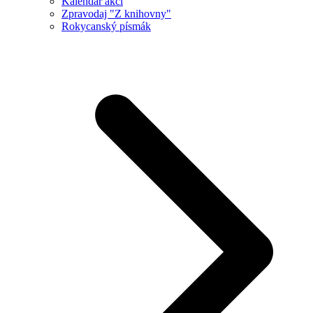
Kalendář akcí
Zpravodaj "Z knihovny"
Rokycanský písmák