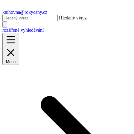
knihovna@rokycany.cz
Hledaný výraz
rozšířené vyhledávání
Menu