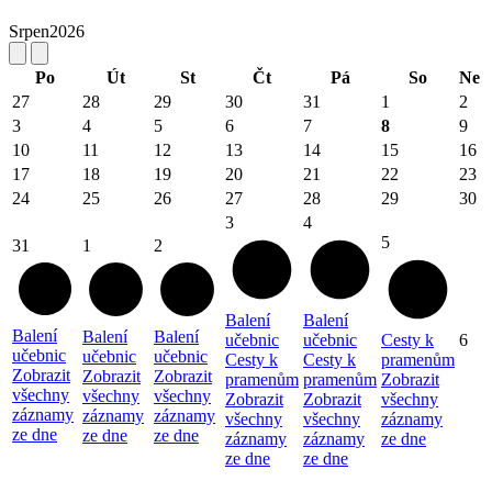
Srpen
2026
Po
Út
St
Čt
Pá
So
Ne
27
28
29
30
31
1
2
3
4
5
6
7
8
9
10
11
12
13
14
15
16
17
18
19
20
21
22
23
24
25
26
27
28
29
30
3
4
5
31
1
2
Balení
Balení
Balení
Balení
Balení
učebnic
učebnic
Cesty k
6
učebnic
učebnic
učebnic
Cesty k
Cesty k
pramenům
Zobrazit
Zobrazit
Zobrazit
pramenům
pramenům
Zobrazit
všechny
všechny
všechny
Zobrazit
Zobrazit
všechny
záznamy
záznamy
záznamy
všechny
všechny
záznamy
ze dne
ze dne
ze dne
záznamy
záznamy
ze dne
ze dne
ze dne