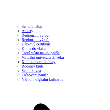
Senioři města
Ankety
Regionální výročí
Regionální výročí
Dárkový certifikát
Kniha do vlaku
Čtecí místo na koupališti
Virtuální univerzita 3. věku
Klub komorní kultury
Rodinný klub
Semínkovna
Trénování paměti
Národní digitální knihovna