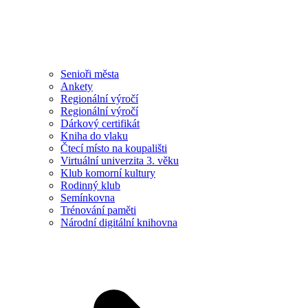
Senioři města
Ankety
Regionální výročí
Regionální výročí
Dárkový certifikát
Kniha do vlaku
Čtecí místo na koupališti
Virtuální univerzita 3. věku
Klub komorní kultury
Rodinný klub
Semínkovna
Trénování paměti
Národní digitální knihovna