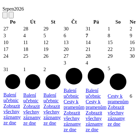
Srpen
2026
Po
Út
St
Čt
Pá
So
Ne
27
28
29
30
31
1
2
3
4
5
6
7
8
9
10
11
12
13
14
15
16
17
18
19
20
21
22
23
24
25
26
27
28
29
30
3
4
5
31
1
2
Balení
Balení
Balení
Balení
Balení
učebnic
učebnic
Cesty k
6
učebnic
učebnic
učebnic
Cesty k
Cesty k
pramenům
Zobrazit
Zobrazit
Zobrazit
pramenům
pramenům
Zobrazit
všechny
všechny
všechny
Zobrazit
Zobrazit
všechny
záznamy
záznamy
záznamy
všechny
všechny
záznamy
ze dne
ze dne
ze dne
záznamy
záznamy
ze dne
ze dne
ze dne