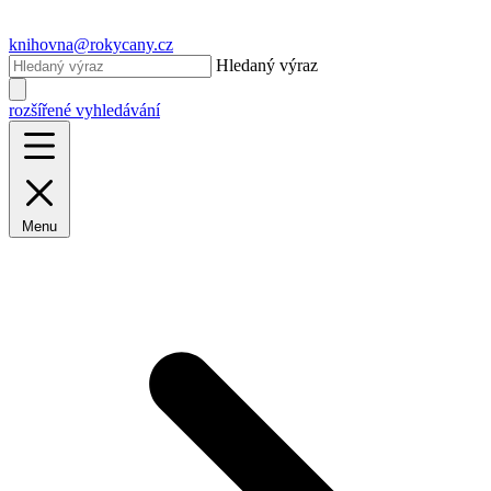
knihovna@rokycany.cz
Hledaný výraz
rozšířené vyhledávání
Menu