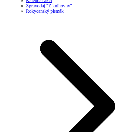
Kalendář akcí
Zpravodaj "Z knihovny"
Rokycanský písmák