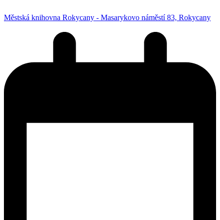
Městská knihovna Rokycany - Masarykovo náměstí 83, Rokycany