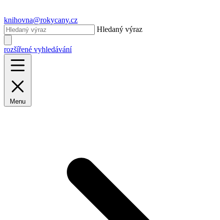
knihovna@rokycany.cz
Hledaný výraz
rozšířené vyhledávání
Menu