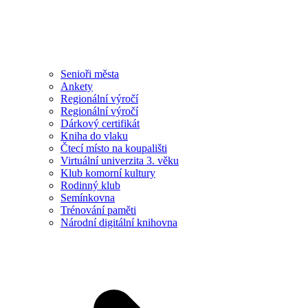
Senioři města
Ankety
Regionální výročí
Regionální výročí
Dárkový certifikát
Kniha do vlaku
Čtecí místo na koupališti
Virtuální univerzita 3. věku
Klub komorní kultury
Rodinný klub
Semínkovna
Trénování paměti
Národní digitální knihovna