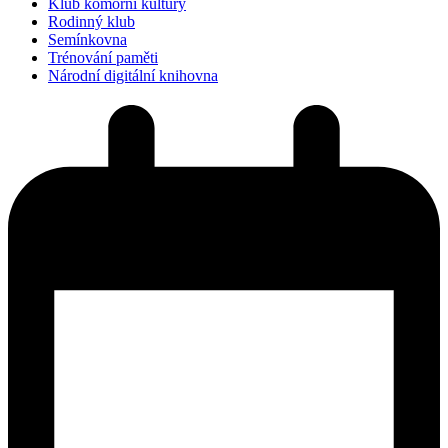
Klub komorní kultury
Rodinný klub
Semínkovna
Trénování paměti
Národní digitální knihovna