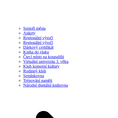
Senioři města
Ankety
Regionální výročí
Regionální výročí
Dárkový certifikát
Kniha do vlaku
Čtecí místo na koupališti
Virtuální univerzita 3. věku
Klub komorní kultury
Rodinný klub
Semínkovna
Trénování paměti
Národní digitální knihovna