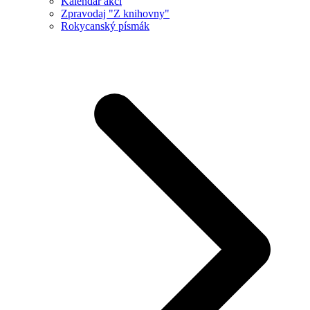
Kalendář akcí
Zpravodaj "Z knihovny"
Rokycanský písmák