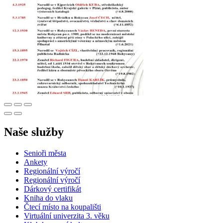
Naše služby
Senioři města
Ankety
Regionální výročí
Regionální výročí
Dárkový certifikát
Kniha do vlaku
Čtecí místo na koupališti
Virtuální univerzita 3. věku