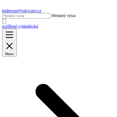
knihovna@rokycany.cz
Hledaný výraz
rozšířené vyhledávání
Menu