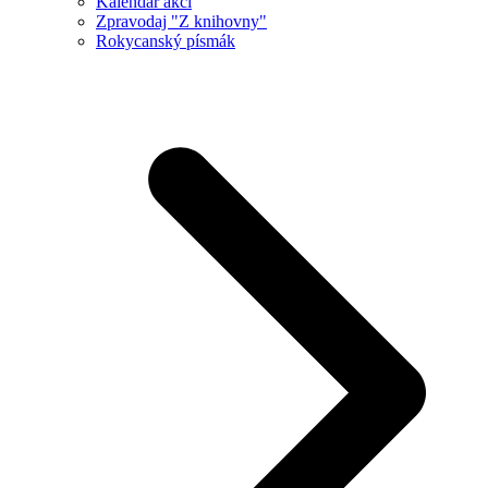
Kalendář akcí
Zpravodaj "Z knihovny"
Rokycanský písmák