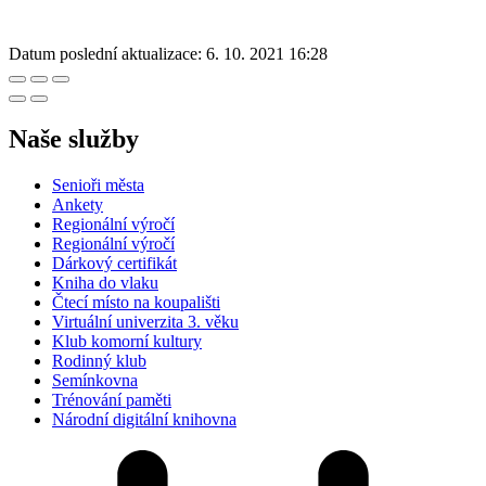
Datum poslední aktualizace:
6. 10. 2021 16:28
Naše služby
Senioři města
Ankety
Regionální výročí
Regionální výročí
Dárkový certifikát
Kniha do vlaku
Čtecí místo na koupališti
Virtuální univerzita 3. věku
Klub komorní kultury
Rodinný klub
Semínkovna
Trénování paměti
Národní digitální knihovna