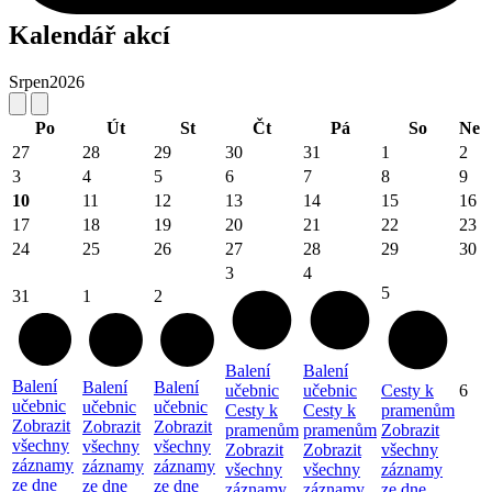
Kalendář akcí
Srpen
2026
Po
Út
St
Čt
Pá
So
Ne
27
28
29
30
31
1
2
3
4
5
6
7
8
9
10
11
12
13
14
15
16
17
18
19
20
21
22
23
24
25
26
27
28
29
30
3
4
5
31
1
2
Balení
Balení
Balení
Balení
Balení
učebnic
učebnic
Cesty k
6
učebnic
učebnic
učebnic
Cesty k
Cesty k
pramenům
Zobrazit
Zobrazit
Zobrazit
pramenům
pramenům
Zobrazit
všechny
všechny
všechny
Zobrazit
Zobrazit
všechny
záznamy
záznamy
záznamy
všechny
všechny
záznamy
ze dne
ze dne
ze dne
záznamy
záznamy
ze dne