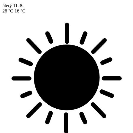
úterý
11. 8.
26 °C
16 °C