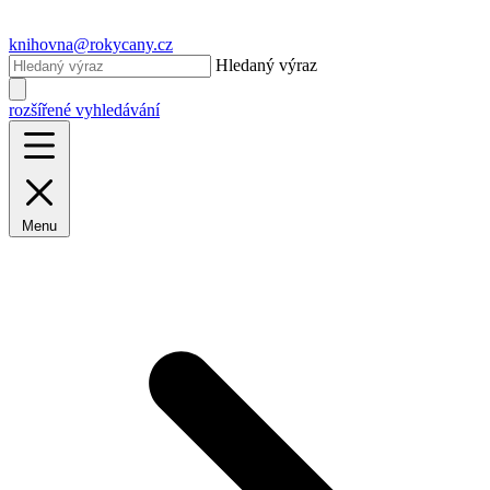
knihovna@rokycany.cz
Hledaný výraz
rozšířené vyhledávání
Menu