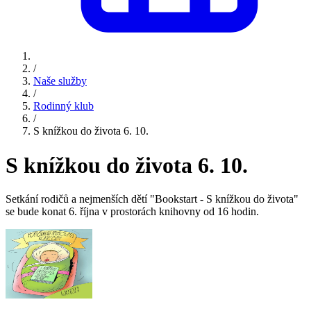
/
Naše služby
/
Rodinný klub
/
S knížkou do života 6. 10.
S knížkou do života 6. 10.
Setkání rodičů a nejmenších dětí "Bookstart - S knížkou do života"
se bude konat 6. října v prostorách knihovny od 16 hodin.