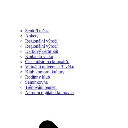
Senioři města
Ankety
Regionální výročí
Regionální výročí
Dárkový certifikát
Kniha do vlaku
Čtecí místo na koupališti
Virtuální univerzita 3. věku
Klub komorní kultury
Rodinný klub
Semínkovna
Trénování paměti
Národní digitální knihovna