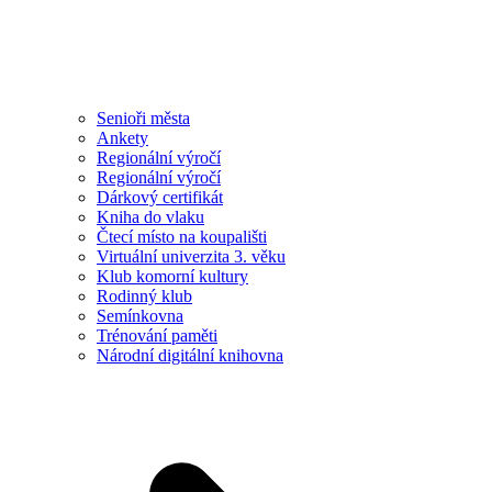
Senioři města
Ankety
Regionální výročí
Regionální výročí
Dárkový certifikát
Kniha do vlaku
Čtecí místo na koupališti
Virtuální univerzita 3. věku
Klub komorní kultury
Rodinný klub
Semínkovna
Trénování paměti
Národní digitální knihovna