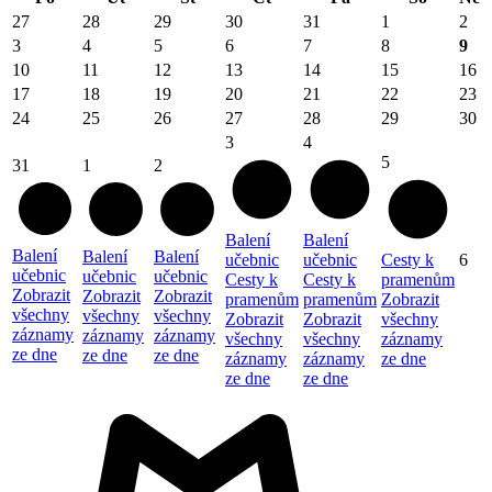
27
28
29
30
31
1
2
3
4
5
6
7
8
9
10
11
12
13
14
15
16
17
18
19
20
21
22
23
24
25
26
27
28
29
30
3
4
5
31
1
2
Balení
Balení
Balení
Balení
Balení
učebnic
učebnic
Cesty k
6
učebnic
učebnic
učebnic
Cesty k
Cesty k
pramenům
Zobrazit
Zobrazit
Zobrazit
pramenům
pramenům
Zobrazit
všechny
všechny
všechny
Zobrazit
Zobrazit
všechny
záznamy
záznamy
záznamy
všechny
všechny
záznamy
ze dne
ze dne
ze dne
záznamy
záznamy
ze dne
ze dne
ze dne