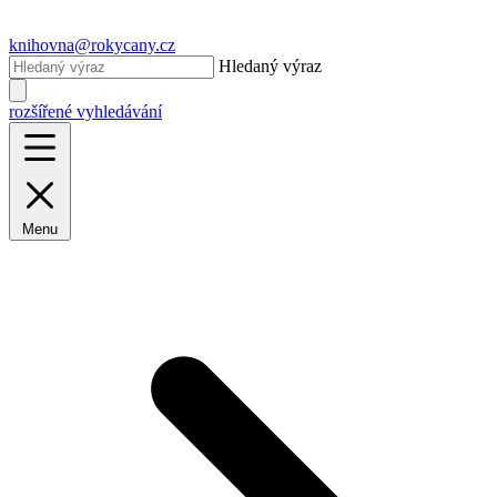
knihovna@rokycany.cz
Hledaný výraz
rozšířené vyhledávání
Menu