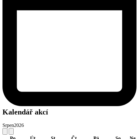
Kalendář akcí
Srpen
2026
Po
Út
St
Čt
Pá
So
Ne