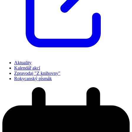
Aktuality
Kalendář akcí
Zpravodaj "Z knihovny"
Rokycanský písmák