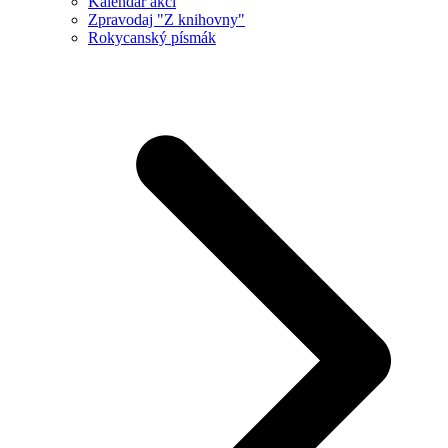
Kalendář akcí
Zpravodaj "Z knihovny"
Rokycanský písmák