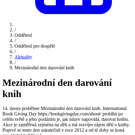
/
Oddělení
/
Oddělení pro dospělé
/
Aktuality
/
Mezinárodní den darování knih
Mezinárodní den darování
knih
14. února proběhne Mezinárodní den darování knih. International
Book Giving Day https://bookgivingday.com/about/ probíhá po
celém světě a jeho posláním je, jak název napovídá, darovat knihu.
Akce je zaměřená zejména na děti a má rozvíjet zájem dětí o knihy.
Poprvé se tento den uskutečnil v roce 2012 a od té doby se koná