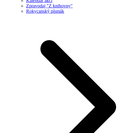
Kalendář akcí
Zpravodaj "Z knihovny"
Rokycanský písmák