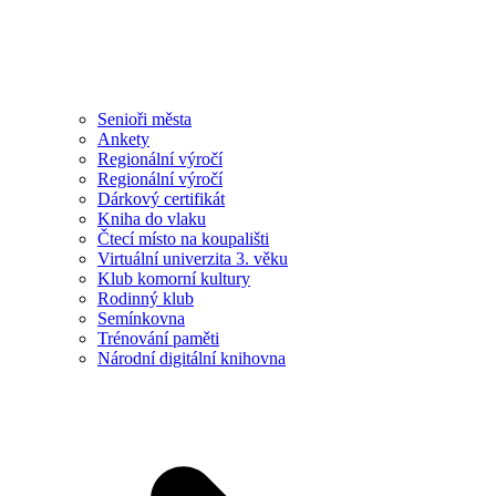
Senioři města
Ankety
Regionální výročí
Regionální výročí
Dárkový certifikát
Kniha do vlaku
Čtecí místo na koupališti
Virtuální univerzita 3. věku
Klub komorní kultury
Rodinný klub
Semínkovna
Trénování paměti
Národní digitální knihovna