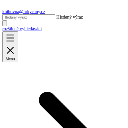
knihovna@rokycany.cz
Hledaný výraz
rozšířené vyhledávání
Menu