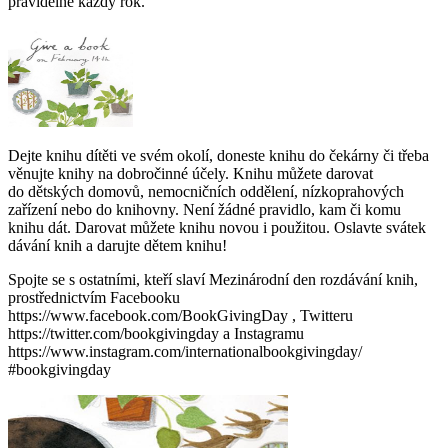
pravidelně každý rok.
Dejte knihu dítěti ve svém okolí, doneste knihu do čekárny či třeba
věnujte knihy na dobročinné účely. Knihu můžete darovat
do dětských domovů, nemocničních oddělení, nízkoprahových
zařízení nebo do knihovny. Není žádné pravidlo, kam či komu
knihu dát. Darovat můžete knihu novou i použitou. Oslavte svátek
dávání knih a darujte dětem knihu!
Spojte se s ostatními, kteří slaví Mezinárodní den rozdávání knih,
prostřednictvím Facebooku
https://www.facebook.com/BookGivingDay , Twitteru
https://twitter.com/bookgivingday a Instagramu
https://www.instagram.com/internationalbookgivingday/
#bookgivingday