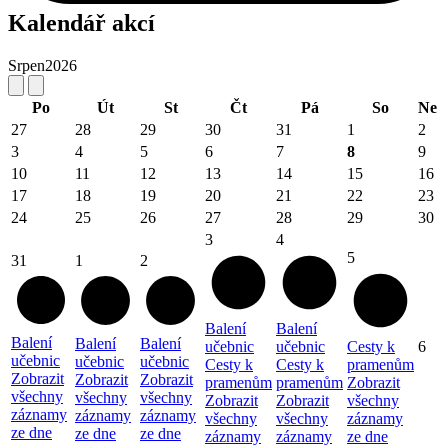
Kalendář akcí
Srpen
2026
Po
Út
St
Čt
Pá
So
Ne
27
28
29
30
31
1
2
3
4
5
6
7
8
9
10
11
12
13
14
15
16
17
18
19
20
21
22
23
24
25
26
27
28
29
30
3
4
5
31
1
2
Balení
Balení
Balení
Balení
Balení
učebnic
učebnic
Cesty k
6
učebnic
učebnic
učebnic
Cesty k
Cesty k
pramenům
Zobrazit
Zobrazit
Zobrazit
pramenům
pramenům
Zobrazit
všechny
všechny
všechny
Zobrazit
Zobrazit
všechny
záznamy
záznamy
záznamy
všechny
všechny
záznamy
ze dne
ze dne
ze dne
záznamy
záznamy
ze dne