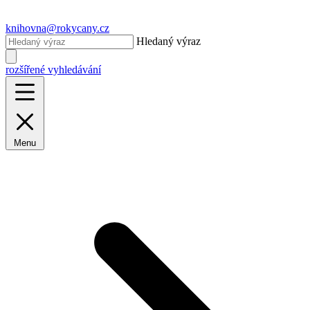
knihovna@rokycany.cz
Hledaný výraz
rozšířené vyhledávání
Menu