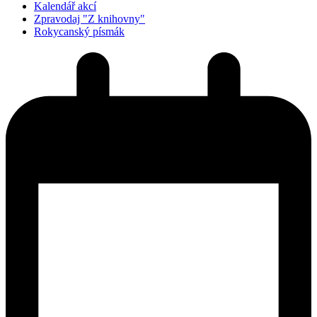
Kalendář akcí
Zpravodaj "Z knihovny"
Rokycanský písmák