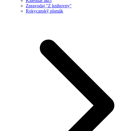
Kalendář akcí
Zpravodaj "Z knihovny"
Rokycanský písmák