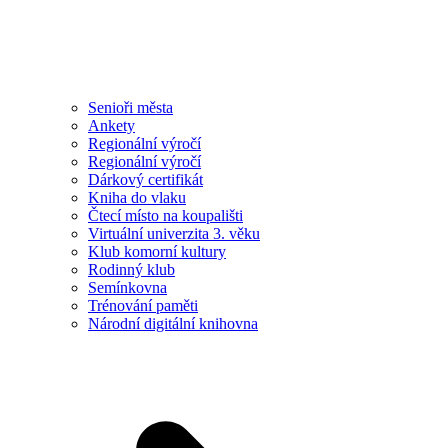
Senioři města
Ankety
Regionální výročí
Regionální výročí
Dárkový certifikát
Kniha do vlaku
Čtecí místo na koupališti
Virtuální univerzita 3. věku
Klub komorní kultury
Rodinný klub
Semínkovna
Trénování paměti
Národní digitální knihovna