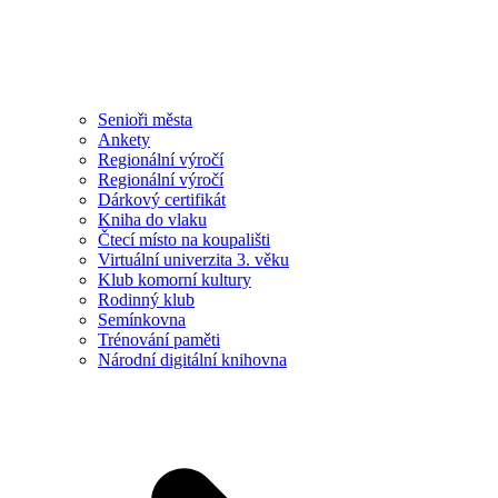
Senioři města
Ankety
Regionální výročí
Regionální výročí
Dárkový certifikát
Kniha do vlaku
Čtecí místo na koupališti
Virtuální univerzita 3. věku
Klub komorní kultury
Rodinný klub
Semínkovna
Trénování paměti
Národní digitální knihovna