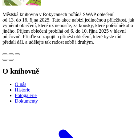
Městská knihovna v Rokycanech pořádá SWAP oblečení
od 13. do 16. října 2025. Tato akce nabízí jedinečnou příležitost, jak
vyměnit oblečení, které už nenosíte, za kousky, které potěší někoho
jiného. Příjem oblečení probíhá od 6. do 10. října 2025 v hlavní
půjčovně. Přijďte se zapojit a přinést oblečení, které byste rádi
předali dál, a udělejte tak radost sobě i druhým.
O knihovně
O nás
Historie
Fotogalerie
Dokumenty