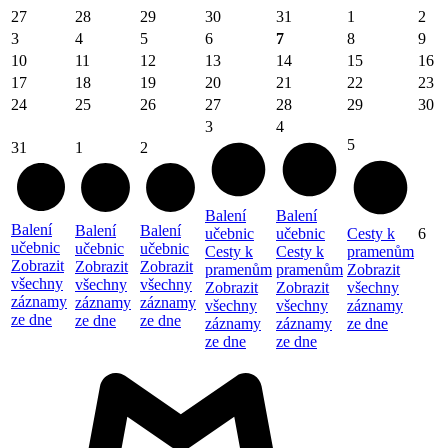
27
28
29
30
31
1
2
3
4
5
6
7
8
9
10
11
12
13
14
15
16
17
18
19
20
21
22
23
24
25
26
27
28
29
30
3
4
5
31
1
2
Balení
Balení
Balení
Balení
Balení
učebnic
učebnic
Cesty k
6
učebnic
učebnic
učebnic
Cesty k
Cesty k
pramenům
Zobrazit
Zobrazit
Zobrazit
pramenům
pramenům
Zobrazit
všechny
všechny
všechny
Zobrazit
Zobrazit
všechny
záznamy
záznamy
záznamy
všechny
všechny
záznamy
ze dne
ze dne
ze dne
záznamy
záznamy
ze dne
ze dne
ze dne