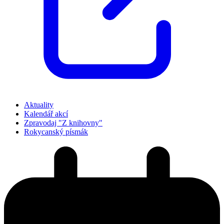
Aktuality
Kalendář akcí
Zpravodaj "Z knihovny"
Rokycanský písmák