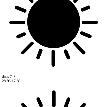
dnes
7. 8.
28 °C
17 °C