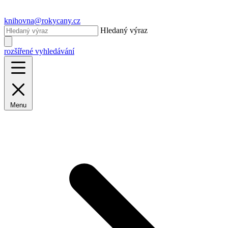
knihovna@rokycany.cz
Hledaný výraz
rozšířené vyhledávání
Menu