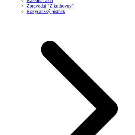
Kalendář akcí
Zpravodaj "Z knihovny"
Rokycanský písmák