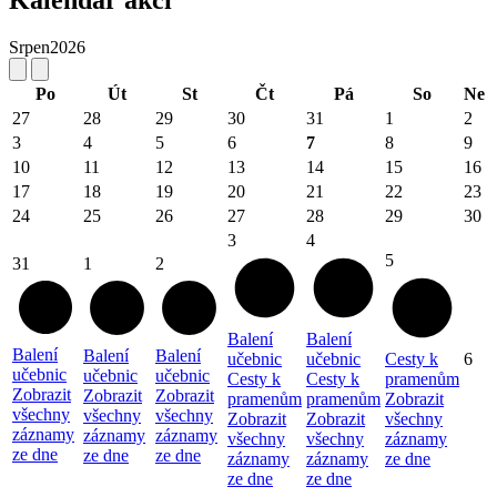
Kalendář akcí
Srpen
2026
Po
Út
St
Čt
Pá
So
Ne
27
28
29
30
31
1
2
3
4
5
6
7
8
9
10
11
12
13
14
15
16
17
18
19
20
21
22
23
24
25
26
27
28
29
30
3
4
5
31
1
2
Balení
Balení
Balení
Balení
Balení
učebnic
učebnic
Cesty k
6
učebnic
učebnic
učebnic
Cesty k
Cesty k
pramenům
Zobrazit
Zobrazit
Zobrazit
pramenům
pramenům
Zobrazit
všechny
všechny
všechny
Zobrazit
Zobrazit
všechny
záznamy
záznamy
záznamy
všechny
všechny
záznamy
ze dne
ze dne
ze dne
záznamy
záznamy
ze dne
ze dne
ze dne