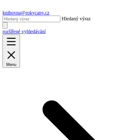
knihovna@rokycany.cz
Hledaný výraz
rozšířené vyhledávání
Menu