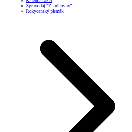
Kalendář akcí
Zpravodaj "Z knihovny"
Rokycanský písmák