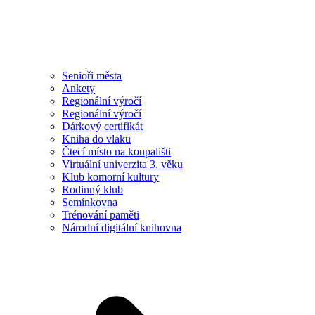
Senioři města
Ankety
Regionální výročí
Regionální výročí
Dárkový certifikát
Kniha do vlaku
Čtecí místo na koupališti
Virtuální univerzita 3. věku
Klub komorní kultury
Rodinný klub
Semínkovna
Trénování paměti
Národní digitální knihovna