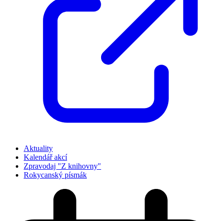
Aktuality
Kalendář akcí
Zpravodaj "Z knihovny"
Rokycanský písmák