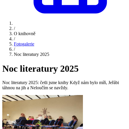
/
O knihovně
/
Fotogalerie
/
Noc literatury 2025
Noc literatury 2025
Noc literatury 2025: četli jsme knihy Když nám bylo míň, Jeřábi
táhnou na jih a Neloučím se navždy.