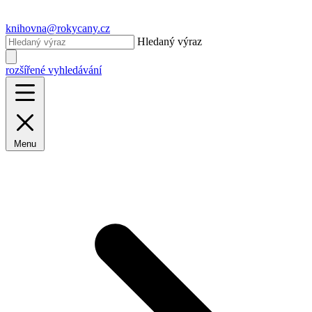
knihovna@rokycany.cz
Hledaný výraz
rozšířené vyhledávání
Menu