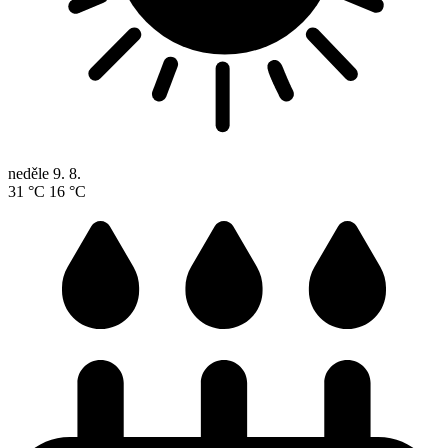
neděle
9. 8.
31 °C
16 °C