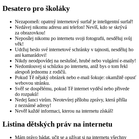
Desatero pro školáky
Nezapomeň: opatrný internetový surfař je inteligentní surfař!
Nedávej nikomu adresu ani telefon! Nevíš, kdo se skrývá
za obrazovkou!
Neposílej nikomu po internetu svoji fotografii, nesděluj svůj
věk!
Udržuj heslo své internetové schránky v tajnosti, nesděluj ho
ani kamarádovi!
Nikdy neodpovídej na neslušné, hrubé nebo vulgární e-maily!
Nedomlouvej si schůzku po internetu, aniž bys o tom řekl
alespoň jednomu z rodičů.
Pokud Tě nějaký obrázek nebo e-mail šokuje: okamžitě opusť
webovou stránku.
Svěř se dospělému, pokud Tě internet vyděsí nebo přivede
do rozpaků!
Nedej šanci virům. Neotevírej přílohu zprávy, která přišla
z neznámé adresy!
Nevěř každé informaci, kterou na internetu získáš!
Listina dětských práv na internetu
Mám právo bádat, učit se a užívat si na internetu všechny