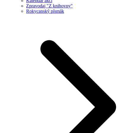
Kalendář akcí
Zpravodaj "Z knihovny"
Rokycanský písmák