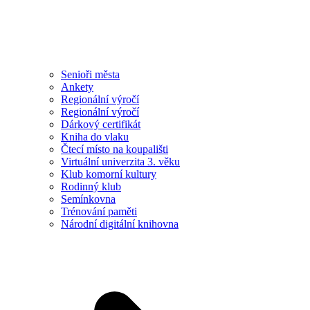
Senioři města
Ankety
Regionální výročí
Regionální výročí
Dárkový certifikát
Kniha do vlaku
Čtecí místo na koupališti
Virtuální univerzita 3. věku
Klub komorní kultury
Rodinný klub
Semínkovna
Trénování paměti
Národní digitální knihovna