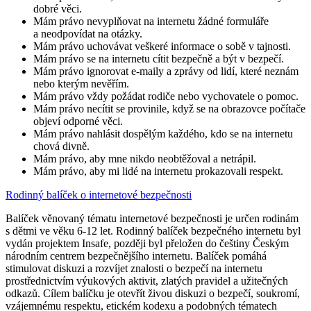
dobré věci.
Mám právo nevyplňovat na internetu žádné formuláře
a neodpovídat na otázky.
Mám právo uchovávat veškeré informace o sobě v tajnosti.
Mám právo se na internetu cítit bezpečně a být v bezpečí.
Mám právo ignorovat e-maily a zprávy od lidí, které neznám
nebo kterým nevěřím.
Mám právo vždy požádat rodiče nebo vychovatele o pomoc.
Mám právo necítit se provinile, když se na obrazovce počítače
objeví odporné věci.
Mám právo nahlásit dospělým každého, kdo se na internetu
chová divně.
Mám právo, aby mne nikdo neobtěžoval a netrápil.
Mám právo, aby mi lidé na internetu prokazovali respekt.
Rodinný balíček o internetové bezpečnosti
Balíček věnovaný tématu internetové bezpečnosti je určen rodinám
s dětmi ve věku 6-12 let. Rodinný balíček bezpečného internetu byl
vydán projektem Insafe, později byl přeložen do češtiny Českým
národním centrem bezpečnějšího internetu. Balíček pomáhá
stimulovat diskuzi a rozvíjet znalosti o bezpečí na internetu
prostřednictvím výukových aktivit, zlatých pravidel a užitečných
odkazů. Cílem balíčku je otevřít živou diskuzi o bezpečí, soukromí,
vzájemnému respektu, etickém kodexu a podobných tématech