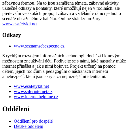
zábavnou formou. Na to jsou zaměřena témata, zábavné aktivity,
užitečné odkazy a kontakty, které umožňují nejen v rodinách, ale
především ve školách propojit zábavu a vzdělání v rámci jednoho
scénáře obsaženého v balíčku. Online stránky brožury:
www.esafetykit.net
Odkazy
www.seznamsebezpecne.cz
S rychlým rozvojem informačních technologií dochází i k novým
možnostem zneužívání dětí. Podívejte se s námi, jaké nástrahy může
internet přinášet a jak s nimi bojovat. Projekt určený na pomoc
dětem, jejich rodičům a pedagogům o nástrahách internetu
a nebezpečí, která jsou skryta za nejrůznějšími identitami.
www.esafetykit.net
www.saferinternet.cz
www.internethelpline.cz
Oddělení
Oddělení pro dospělé
Dětské oddělení