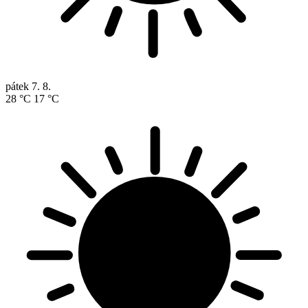
pátek
7. 8.
28 °C
17 °C