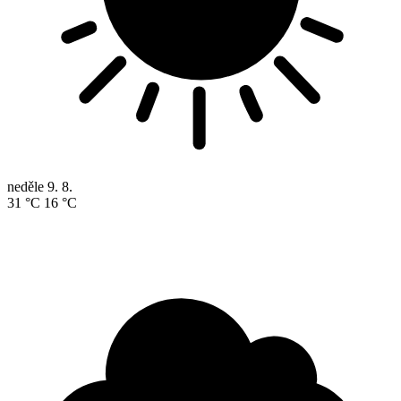
neděle
9. 8.
31 °C
16 °C