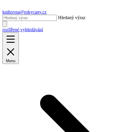
knihovna@rokycany.cz
Hledaný výraz
rozšířené vyhledávání
Menu