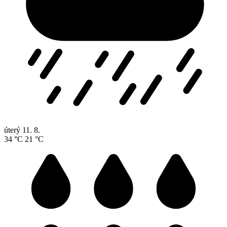
úterý
11. 8.
34 °C
21 °C