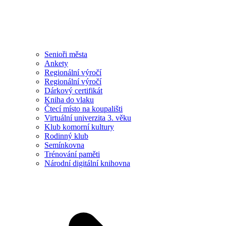
Senioři města
Ankety
Regionální výročí
Regionální výročí
Dárkový certifikát
Kniha do vlaku
Čtecí místo na koupališti
Virtuální univerzita 3. věku
Klub komorní kultury
Rodinný klub
Semínkovna
Trénování paměti
Národní digitální knihovna