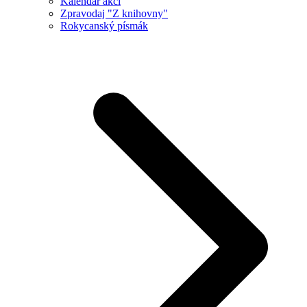
Kalendář akcí
Zpravodaj "Z knihovny"
Rokycanský písmák