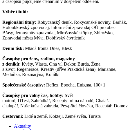
a časopisů půjčujeme čtenářům v dospělém oddělení.
Výběr titulů:
Regionální tituly:
Rokycanský deník, Rokycanské noviny, Barňák,
Holoubkovský zpravodaj, Informační zpravodaj OÚ pro obec
Břasy, Jeronýmův zpravodaj, Mirošovské střípky, Zbirožsko,
Zpravodaj města Mýta, Dobřívský čtvrtletník
Denní tisk:
Mladá fronta Dnes, Blesk
Časopisy pro ženy, rodinu, magazíny
z deníků:
Květy, Vlasta, Ona ví, Dekor, Burda, Žena
a život, Regenerace, Kreativ (dříve Praktická žena), Marianne,
Meduňka, Rozmarýna, Korálki
Společenské časopisy:
Reflex, Epocha, Enigma, 100+1
Časopisy pro volný čas, hobby:
Svět
motorů, DTest, Zahrádkář, Recepty prima nápadů, Chatař-
chalupář, Naše krásná zahrada, Pes-přítel člověka, Receptář, Domov
Cestování:
Lidé a země, Koktejl, Země světa, Turista
Aktuality