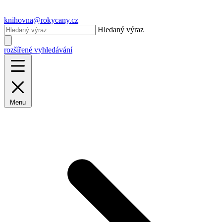
knihovna@rokycany.cz
Hledaný výraz
rozšířené vyhledávání
Menu