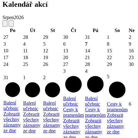
Kalendář akcí
Srpen
2026
Po
Út
St
Čt
Pá
So
Ne
27
28
29
30
31
1
2
3
4
5
6
7
8
9
10
11
12
13
14
15
16
17
18
19
20
21
22
23
24
25
26
27
28
29
30
3
4
5
31
1
2
Balení
Balení
Balení
Balení
Balení
učebnic
učebnic
Cesty k
6
učebnic
učebnic
učebnic
Cesty k
Cesty k
pramenům
Zobrazit
Zobrazit
Zobrazit
pramenům
pramenům
Zobrazit
všechny
všechny
všechny
Zobrazit
Zobrazit
všechny
záznamy
záznamy
záznamy
všechny
všechny
záznamy
ze dne
ze dne
ze dne
záznamy
záznamy
ze dne
ze dne
ze dne