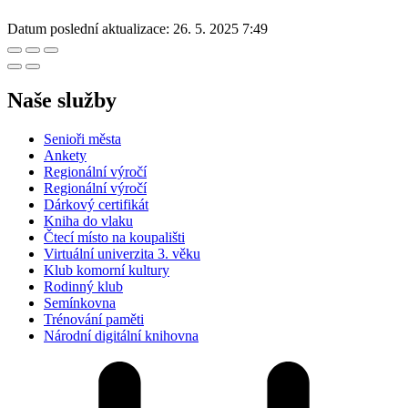
Datum poslední aktualizace:
26. 5. 2025 7:49
Naše služby
Senioři města
Ankety
Regionální výročí
Regionální výročí
Dárkový certifikát
Kniha do vlaku
Čtecí místo na koupališti
Virtuální univerzita 3. věku
Klub komorní kultury
Rodinný klub
Semínkovna
Trénování paměti
Národní digitální knihovna