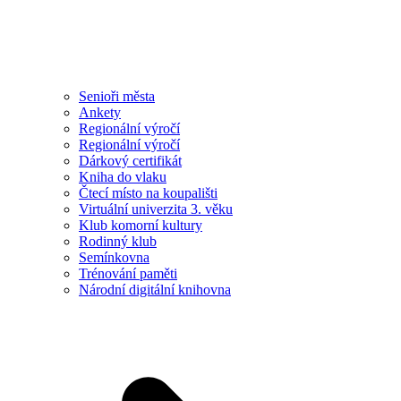
Senioři města
Ankety
Regionální výročí
Regionální výročí
Dárkový certifikát
Kniha do vlaku
Čtecí místo na koupališti
Virtuální univerzita 3. věku
Klub komorní kultury
Rodinný klub
Semínkovna
Trénování paměti
Národní digitální knihovna