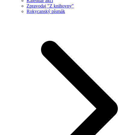
Kalendář akcí
Zpravodaj "Z knihovny"
Rokycanský písmák